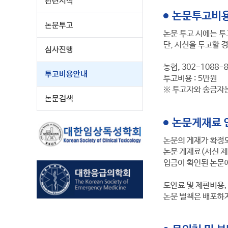
관련서식
논문투고
심사진행
투고비용안내
논문검색